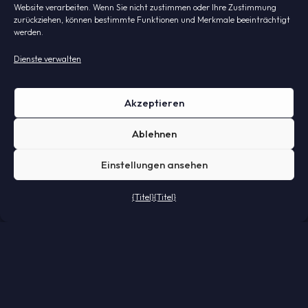
für LightTwist entscheiden. Die Kaffee steht für
Website verarbeiten. Wenn Sie nicht zustimmen oder Ihre Zustimmung
zurückziehen, können bestimmte Funktionen und Merkmale beeinträchtigt
Sie bereit.
werden.
Dienste verwalten
Akzeptieren
Kontakt
Ablehnen
LED-Bowling
Einstellungen ansehen
Projektbeleuchtung
Havenweg 4
{Titel}
{Titel}
6603 AS
Wijchen,
Die Niederlande
info@lighttwist.nl
T. +31 24 844 23 95