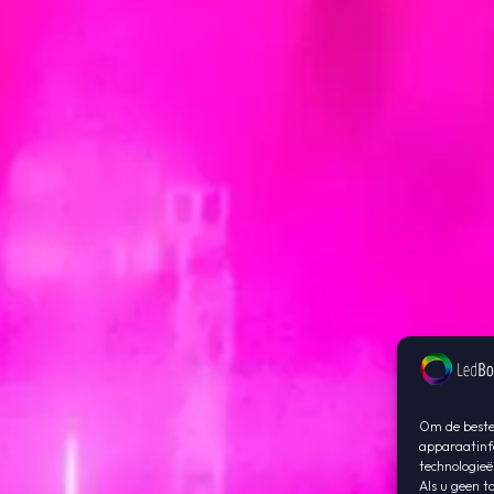
Om de beste 
apparaatinfo
technologieë
Als u geen t