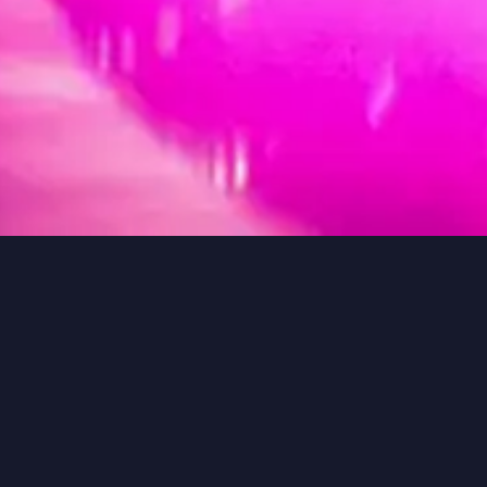
Bij LEDbowling draait alles om kwaliteit, innovat
het perfecte verlichtingssysteem ontwikkeld. Onz
en duurzame techniek.