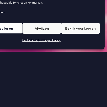
 bepaalde functies en kenmerken.
sten
epteren
Afwijzen
Bekijk voorkeuren
Cookiebeleid
Privacyverklaring
 bowlingbanen hebben we met zorg en vakmanschap
lichtprestaties, maar ook eenvoudige bediening