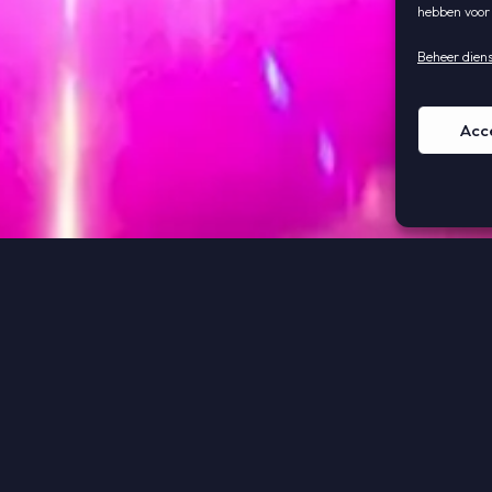
hebben voor
Beheer dien
Acc
ie en service. Als specialisten in LED-verlichting voor
e MOODular-oplossing biedt niet alleen indrukwekkende 